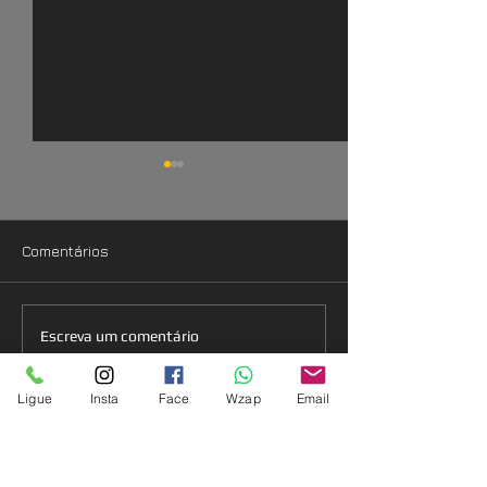
Comentários
Painel Backdrop Eventos
Painel Back Dr
Escreva um comentário
Boxtruss
Ligue
Insta
Face
Wzap
Email