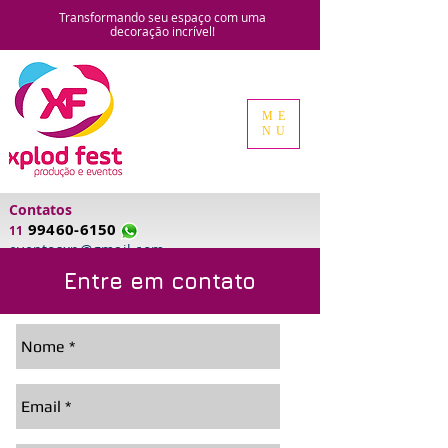
Transformando seu espaço com uma
decoração
incrível!
ME
NU
Contatos
99460-6150
11
eventosxp@gmail.com
Entre em contato