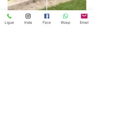
Ligue
Insta
Face
Wzap
Email
Cintia Beatriz
10 de jan. de 2020
1 min de leitura
Painel Back Drop
Com Boxtruss
Aluguel Backdrop com Box Truss q15
- Estrutura Treliça em Alumínio Box
Truss