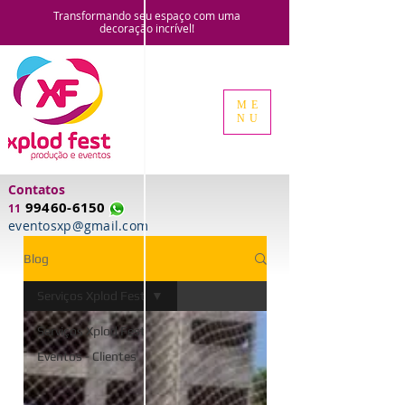
Transformando seu espaço com uma
decoração
incrível!
ME
NU
Contatos
99460-6150
11
eventosxp@gmail.com
Blog
Serviços Xplod Fest
Serviços Xplod Fest
Eventos - Clientes